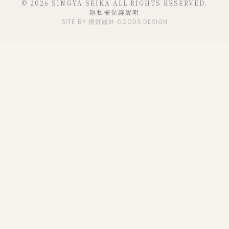
© 2026 SINGYA SEIKA ALL RIGHTS RESERVED.
隱私權保護說明
SITE BY
很好設計 GOODS DESIGN