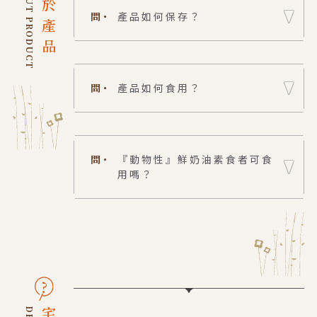
ABOUT PRODUCT
關於產品
問・
產品如何保存？
問・
產品如何食用？
很好設計 GOODS DESIGN
問・
『動物性』鮮奶油素食者可食
用嗎？