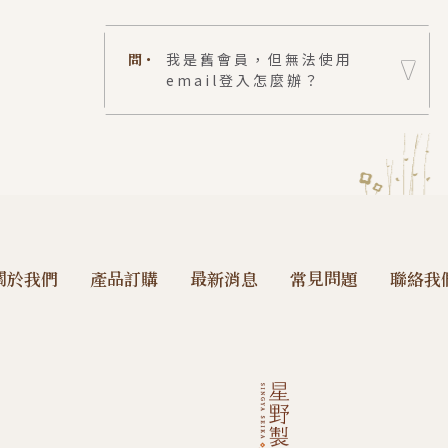
問・
我是舊會員，但無法使用
email登入怎麼辦？
關於我們
產品訂購
最新消息
常見問題
聯