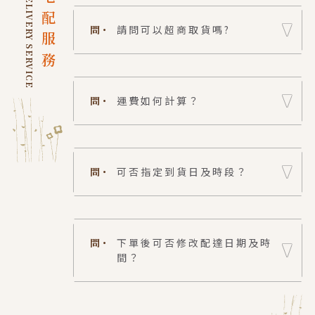
DELIVERY SERVICE
宅配服務
問・
請問可以超商取貨嗎?
問・
運費如何計算？
問・
可否指定到貨日及時段？
問・
下單後可否修改配達日期及時
間？