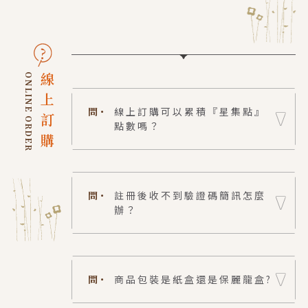
ONLINE ORDER
線上訂購
問・
線上訂購可以累積『星集點』
點數嗎？
問・
註冊後收不到驗證碼簡訊怎麼
辦？
問・
商品包裝是紙盒還是保麗龍盒?