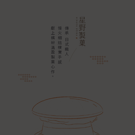
獻
慢
傳
上
火
承
繽
細
日
紛
焙
式
滿
樸
職
盈
實
人
製
手
菓
感
心
作
。